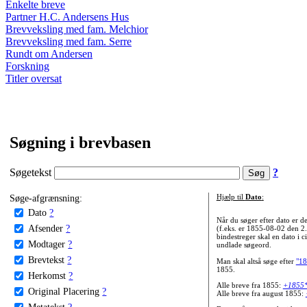
Enkelte breve
Partner H.C. Andersens Hus
Brevveksling med fam. Melchior
Brevveksling med fam. Serre
Rundt om Andersen
Forskning
Titler oversat
Søgning i brevbasen
Søgetekst
?
Søge-afgrænsning:
Hjælp til
Dato
:
Dato
?
Når du søger efter dato er
Afsender
?
(f.eks. er 1855-08-02 den 2
bindestreger skal en dato i c
Modtager
?
undlade søgeord.
Brevtekst
?
Man skal altså søge efter
"18
1855.
Herkomst
?
Alle breve fra 1855:
+1855
Original Placering
?
Alle breve fra august 1855:
Metatekst
?