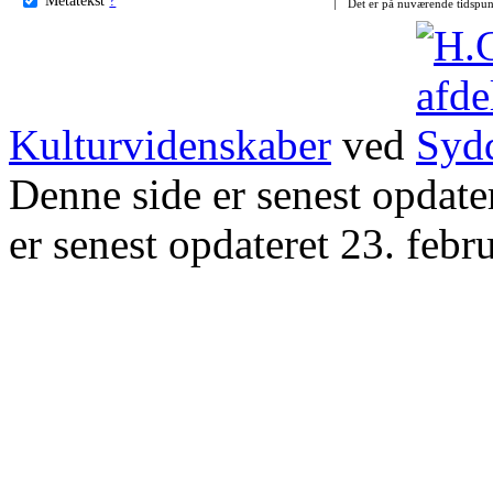
Det er på nuværende tidspun
Kulturvidenskaber
ved
Denne side er senest opdat
er senest opdateret 23. febr