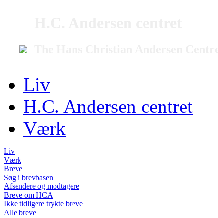
H.C. Andersen centret
The Hans Christian Andersen Centr
Liv
H.C. Andersen centret
Værk
Liv
Værk
Breve
Søg i brevbasen
Afsendere og modtagere
Breve om HCA
Ikke tidligere trykte breve
Alle breve