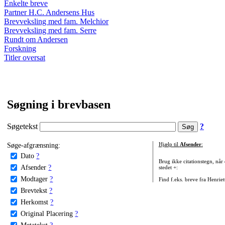
Enkelte breve
Partner H.C. Andersens Hus
Brevveksling med fam. Melchior
Brevveksling med fam. Serre
Rundt om Andersen
Forskning
Titler oversat
Søgning i brevbasen
Søgetekst
?
Søge-afgrænsning:
Hjælp til
Afsender
:
Dato
?
Brug ikke citationstegn, når
Afsender
?
stedet +:
Modtager
?
Find f.eks. breve fra Henrie
Brevtekst
?
Herkomst
?
Original Placering
?
Metatekst
?