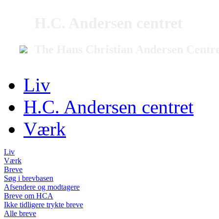
H.C. Andersen centret
The Hans Christian Andersen Centr
Liv
H.C. Andersen centret
Værk
Liv
Værk
Breve
Søg i brevbasen
Afsendere og modtagere
Breve om HCA
Ikke tidligere trykte breve
Alle breve