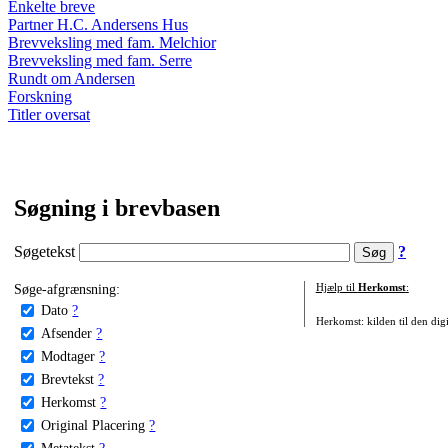
Enkelte breve
Partner H.C. Andersens Hus
Brevveksling med fam. Melchior
Brevveksling med fam. Serre
Rundt om Andersen
Forskning
Titler oversat
Søgning i brevbasen
Søgetekst
?
Søge-afgrænsning:
Hjælp til
Herkomst
:
Dato
?
Herkomst: kilden til den digi
Afsender
?
Modtager
?
Brevtekst
?
Herkomst
?
Original Placering
?
Metatekst
?