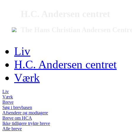
H.C. Andersen centret
The Hans Christian Andersen Centr
Liv
H.C. Andersen centret
Værk
Liv
Værk
Breve
Søg i brevbasen
Afsendere og modtagere
Breve om HCA
Ikke tidligere trykte breve
Alle breve