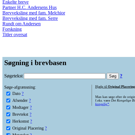
Enkelte breve
Partner H.C. Andersens Hus
Brevveksling med fam. Melchior
Brevveksling med fam. Serre
Rundt om Andersen
Forskning
Titler oversat
Søgning i brevbasen
Søgetekst
?
Søge-afgrænsning:
Hjælp til
Original Placering
Dato
?
Man kan søge efter de origi
Afsender
?
f.eks. være
Det Kongelige Bi
kongelig*
.
Modtager
?
Brevtekst
?
Herkomst
?
Original Placering
?
Metatekst
?