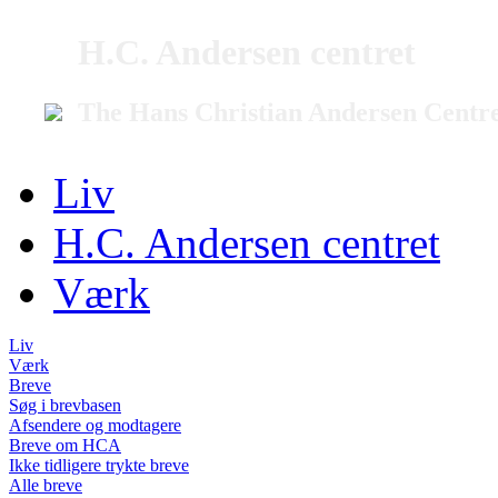
H.C. Andersen centret
The Hans Christian Andersen Centr
Liv
H.C. Andersen centret
Værk
Liv
Værk
Breve
Søg i brevbasen
Afsendere og modtagere
Breve om HCA
Ikke tidligere trykte breve
Alle breve