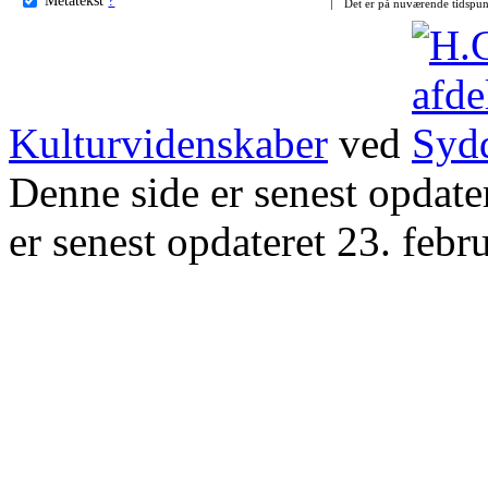
Det er på nuværende tidspun
Kulturvidenskaber
ved
Denne side er senest opdat
er senest opdateret 23. febr