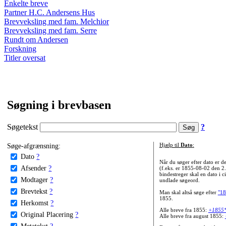
Enkelte breve
Partner H.C. Andersens Hus
Brevveksling med fam. Melchior
Brevveksling med fam. Serre
Rundt om Andersen
Forskning
Titler oversat
Søgning i brevbasen
Søgetekst
?
Søge-afgrænsning:
Hjælp til
Dato
:
Dato
?
Når du søger efter dato er
Afsender
?
(f.eks. er 1855-08-02 den 2
bindestreger skal en dato i c
Modtager
?
undlade søgeord.
Brevtekst
?
Man skal altså søge efter
"18
1855.
Herkomst
?
Alle breve fra 1855:
+1855
Original Placering
?
Alle breve fra august 1855:
Metatekst
?