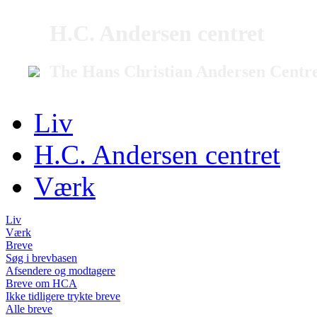
H.C. Andersen centret
The Hans Christian Andersen Centr
Liv
H.C. Andersen centret
Værk
Liv
Værk
Breve
Søg i brevbasen
Afsendere og modtagere
Breve om HCA
Ikke tidligere trykte breve
Alle breve