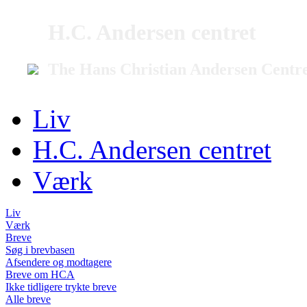
H.C. Andersen centret
The Hans Christian Andersen Centr
Liv
H.C. Andersen centret
Værk
Liv
Værk
Breve
Søg i brevbasen
Afsendere og modtagere
Breve om HCA
Ikke tidligere trykte breve
Alle breve