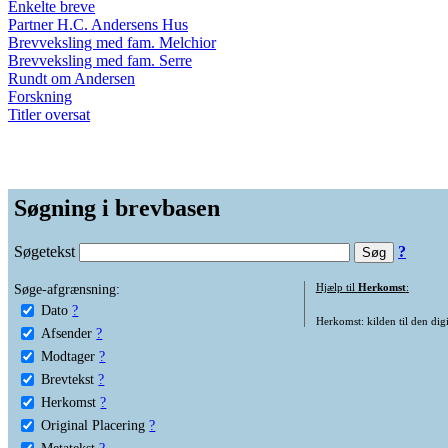
Enkelte breve
Partner H.C. Andersens Hus
Brevveksling med fam. Melchior
Brevveksling med fam. Serre
Rundt om Andersen
Forskning
Titler oversat
Søgning i brevbasen
Søgetekst
?
Søge-afgrænsning:
Hjælp til
Herkomst
:
Dato
?
Herkomst: kilden til den digi
Afsender
?
Modtager
?
Brevtekst
?
Herkomst
?
Original Placering
?
Metatekst
?