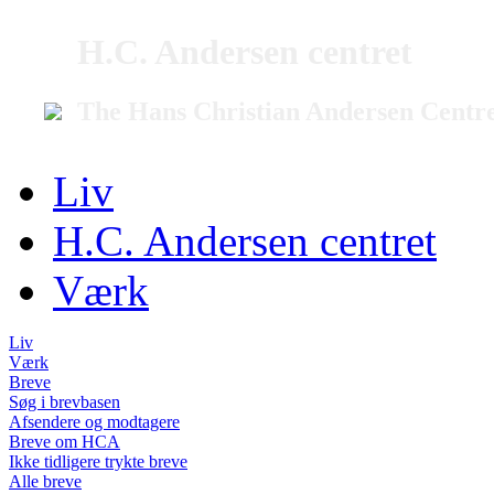
H.C. Andersen centret
The Hans Christian Andersen Centr
Liv
H.C. Andersen centret
Værk
Liv
Værk
Breve
Søg i brevbasen
Afsendere og modtagere
Breve om HCA
Ikke tidligere trykte breve
Alle breve