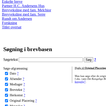
Enkelte breve
Partner H.C. Andersens Hus
Brevveksling med fam. Melchior
Brevveksling med fam. Serre
Rundt om Andersen
Forskning
Titler oversat
Søgning i brevbasen
Søgetekst
?
Søge-afgrænsning:
Hjælp til
Original Placering
Dato
?
Man kan søge efter de origi
Afsender
?
f.eks. være
Det Kongelige Bi
kongelig*
.
Modtager
?
Brevtekst
?
Herkomst
?
Original Placering
?
Metatekst
?