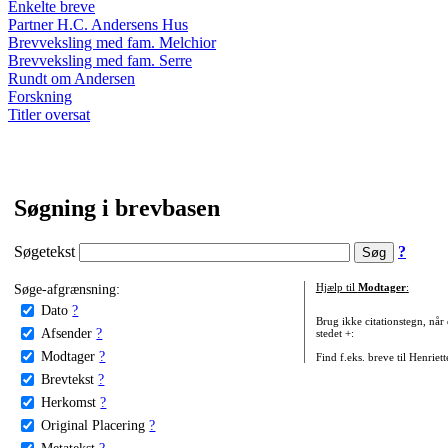
Enkelte breve
Partner H.C. Andersens Hus
Brevveksling med fam. Melchior
Brevveksling med fam. Serre
Rundt om Andersen
Forskning
Titler oversat
Søgning i brevbasen
Søgetekst
?
Søge-afgrænsning:
Hjælp til
Modtager
:
Dato
?
Brug ikke citationstegn, når
Afsender
?
stedet +:
Modtager
?
Find f.eks. breve til Henriet
Brevtekst
?
Herkomst
?
Original Placering
?
Metatekst
?