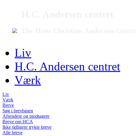
H.C. Andersen centret
The Hans Christian Andersen Centr
Liv
H.C. Andersen centret
Værk
Liv
Værk
Breve
Søg i brevbasen
Afsendere og modtagere
Breve om HCA
Ikke tidligere trykte breve
Alle breve