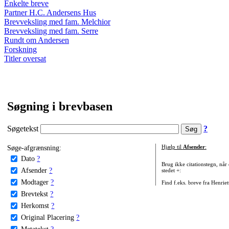
Enkelte breve
Partner H.C. Andersens Hus
Brevveksling med fam. Melchior
Brevveksling med fam. Serre
Rundt om Andersen
Forskning
Titler oversat
Søgning i brevbasen
Søgetekst
?
Søge-afgrænsning:
Hjælp til
Afsender
:
Dato
?
Brug ikke citationstegn, når
Afsender
?
stedet +:
Modtager
?
Find f.eks. breve fra Henrie
Brevtekst
?
Herkomst
?
Original Placering
?
Metatekst
?