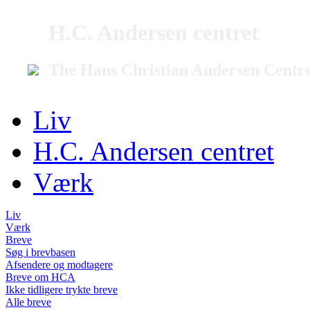
H.C. Andersen centret
The Hans Christian Andersen Centr
Liv
H.C. Andersen centret
Værk
Liv
Værk
Breve
Søg i brevbasen
Afsendere og modtagere
Breve om HCA
Ikke tidligere trykte breve
Alle breve