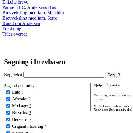
Enkelte breve
Partner H.C. Andersens Hus
Brevveksling med fam. Melchior
Brevveksling med fam. Serre
Rundt om Andersen
Forskning
Titler oversat
Søgning i brevbasen
Søgetekst
?
Søge-afgrænsning:
Hjælp til
Brevtekst
:
Dato
?
Der er ingen restriktioner p
Afsender
?
normalt.
Modtager
?
Vil du f.eks. finde en tekst,
Naar dette Brev
indgår, skal
Brevtekst
?
Herkomst
?
Original Placering
?
Metatekst
?