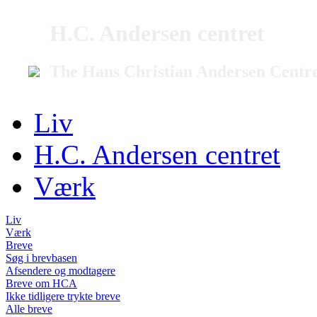
H.C. Andersen centret
The Hans Christian Andersen Centr
Liv
H.C. Andersen centret
Værk
Liv
Værk
Breve
Søg i brevbasen
Afsendere og modtagere
Breve om HCA
Ikke tidligere trykte breve
Alle breve