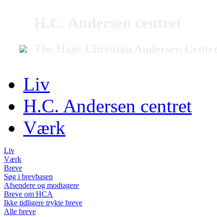
H.C. Andersen centret
The Hans Christian Andersen Centr
Liv
H.C. Andersen centret
Værk
Liv
Værk
Breve
Søg i brevbasen
Afsendere og modtagere
Breve om HCA
Ikke tidligere trykte breve
Alle breve