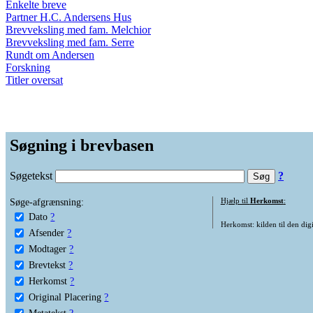
Enkelte breve
Partner H.C. Andersens Hus
Brevveksling med fam. Melchior
Brevveksling med fam. Serre
Rundt om Andersen
Forskning
Titler oversat
Søgning i brevbasen
Søgetekst
?
Søge-afgrænsning:
Hjælp til
Herkomst
:
Dato
?
Herkomst: kilden til den digi
Afsender
?
Modtager
?
Brevtekst
?
Herkomst
?
Original Placering
?
Metatekst
?