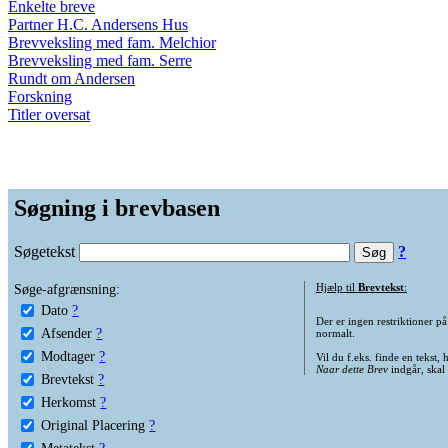
Enkelte breve
Partner H.C. Andersens Hus
Brevveksling med fam. Melchior
Brevveksling med fam. Serre
Rundt om Andersen
Forskning
Titler oversat
Søgning i brevbasen
Søgetekst
?
Søge-afgrænsning:
Hjælp til
Brevtekst
:
Dato
?
Der er ingen restriktioner p
Afsender
?
normalt.
Modtager
?
Vil du f.eks. finde en tekst,
Naar dette Brev
indgår, skal
Brevtekst
?
Herkomst
?
Original Placering
?
Metatekst
?