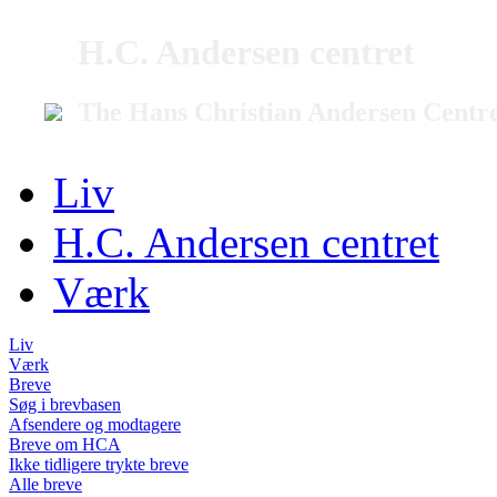
H.C. Andersen centret
The Hans Christian Andersen Centr
Liv
H.C. Andersen centret
Værk
Liv
Værk
Breve
Søg i brevbasen
Afsendere og modtagere
Breve om HCA
Ikke tidligere trykte breve
Alle breve