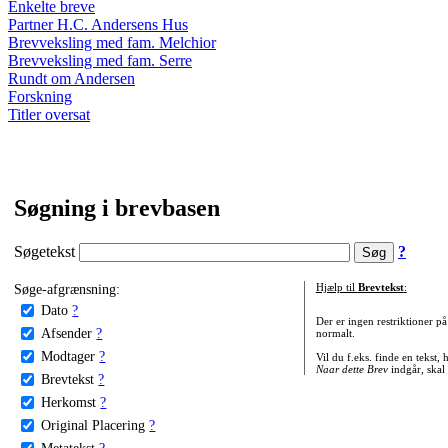
Enkelte breve
Partner H.C. Andersens Hus
Brevveksling med fam. Melchior
Brevveksling med fam. Serre
Rundt om Andersen
Forskning
Titler oversat
Søgning i brevbasen
Søgetekst
?
Søge-afgrænsning:
Hjælp til
Brevtekst
:
Dato
?
Der er ingen restriktioner p
Afsender
?
normalt.
Modtager
?
Vil du f.eks. finde en tekst,
Naar dette Brev
indgår, skal
Brevtekst
?
Herkomst
?
Original Placering
?
Metatekst
?