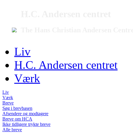
H.C. Andersen centret
The Hans Christian Andersen Centr
Liv
H.C. Andersen centret
Værk
Liv
Værk
Breve
Søg i brevbasen
Afsendere og modtagere
Breve om HCA
Ikke tidligere trykte breve
Alle breve