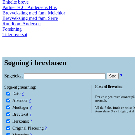
Enkelte breve
Partner H.C. Andersens Hus
Brevveksling med fam. Melchior
Brevveksling med fam. Serre
Rundt om Andersen
Forskning
Titler oversat
Søgning i brevbasen
Søgetekst
?
Søge-afgrænsning:
Hjælp til
Brevtekst
:
Dato
?
Der er ingen restriktioner p
Afsender
?
normalt.
Modtager
?
Vil du f.eks. finde en tekst,
Naar dette Brev
indgår, skal
Brevtekst
?
Herkomst
?
Original Placering
?
Metatekst
?