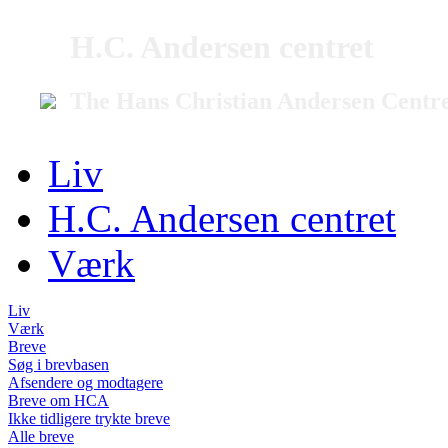
H.C. Andersen centret
The Hans Christian Andersen Centr
Liv
H.C. Andersen centret
Værk
Liv
Værk
Breve
Søg i brevbasen
Afsendere og modtagere
Breve om HCA
Ikke tidligere trykte breve
Alle breve