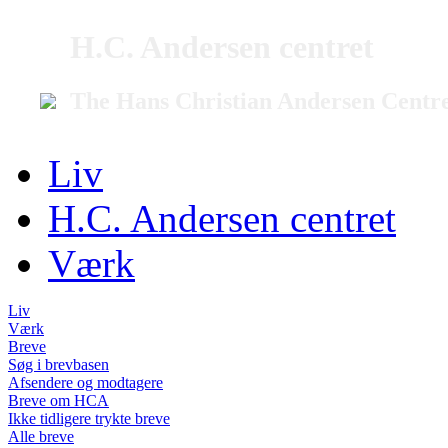
H.C. Andersen centret
The Hans Christian Andersen Centr
Liv
H.C. Andersen centret
Værk
Liv
Værk
Breve
Søg i brevbasen
Afsendere og modtagere
Breve om HCA
Ikke tidligere trykte breve
Alle breve