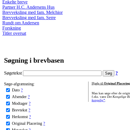
Enkelte breve
Partner H.C. Andersens Hus
Brevveksling med fam. Melchior
Brevveksling med fam. Serre
Rundt om Andersen
Forskning
Titler oversat
Søgning i brevbasen
Søgetekst
?
Søge-afgrænsning:
Hjælp til
Original Placering
Dato
?
Man kan søge efter de origi
Afsender
?
f.eks. være
Det Kongelige Bi
kongelig*
.
Modtager
?
Brevtekst
?
Herkomst
?
Original Placering
?
Metatekst
?