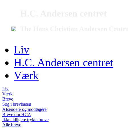
H.C. Andersen centret
The Hans Christian Andersen Centr
Liv
H.C. Andersen centret
Værk
Liv
Værk
Breve
Søg i brevbasen
Afsendere og modtagere
Breve om HCA
Ikke tidligere trykte breve
Alle breve