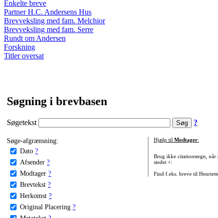
Enkelte breve
Partner H.C. Andersens Hus
Brevveksling med fam. Melchior
Brevveksling med fam. Serre
Rundt om Andersen
Forskning
Titler oversat
Søgning i brevbasen
Søgetekst
?
Søge-afgrænsning:
Hjælp til
Modtager
:
Dato
?
Brug ikke citationstegn, når
Afsender
?
stedet +:
Modtager
?
Find f.eks. breve til Henriet
Brevtekst
?
Herkomst
?
Original Placering
?
Metatekst
?