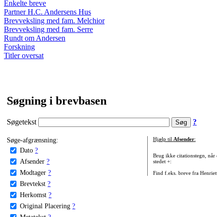
Enkelte breve
Partner H.C. Andersens Hus
Brevveksling med fam. Melchior
Brevveksling med fam. Serre
Rundt om Andersen
Forskning
Titler oversat
Søgning i brevbasen
Søgetekst
?
Søge-afgrænsning:
Hjælp til
Afsender
:
Dato
?
Brug ikke citationstegn, når
Afsender
?
stedet +:
Modtager
?
Find f.eks. breve fra Henrie
Brevtekst
?
Herkomst
?
Original Placering
?
Metatekst
?