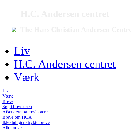
H.C. Andersen centret
The Hans Christian Andersen Centr
Liv
H.C. Andersen centret
Værk
Liv
Værk
Breve
Søg i brevbasen
Afsendere og modtagere
Breve om HCA
Ikke tidligere trykte breve
Alle breve