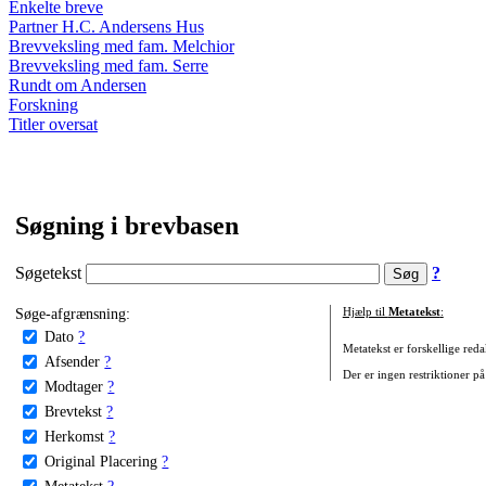
Enkelte breve
Partner H.C. Andersens Hus
Brevveksling med fam. Melchior
Brevveksling med fam. Serre
Rundt om Andersen
Forskning
Titler oversat
Søgning i brevbasen
Søgetekst
?
Søge-afgrænsning:
Hjælp til
Metatekst
:
Dato
?
Metatekst er forskellige reda
Afsender
?
Der er ingen restriktioner på
Modtager
?
Brevtekst
?
Herkomst
?
Original Placering
?
Metatekst
?