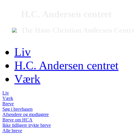
H.C. Andersen centret
The Hans Christian Andersen Centr
Liv
H.C. Andersen centret
Værk
Liv
Værk
Breve
Søg i brevbasen
Afsendere og modtagere
Breve om HCA
Ikke tidligere trykte breve
Alle breve