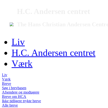
H.C. Andersen centret
The Hans Christian Andersen Centr
Liv
H.C. Andersen centret
Værk
Liv
Værk
Breve
Søg i brevbasen
Afsendere og modtagere
Breve om HCA
Ikke tidligere trykte breve
Alle breve