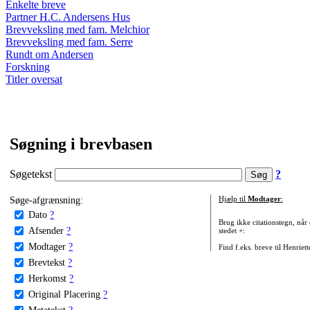
Enkelte breve
Partner H.C. Andersens Hus
Brevveksling med fam. Melchior
Brevveksling med fam. Serre
Rundt om Andersen
Forskning
Titler oversat
Søgning i brevbasen
Søgetekst
?
Søge-afgrænsning:
Hjælp til
Modtager
:
Dato
?
Brug ikke citationstegn, når
Afsender
?
stedet +:
Modtager
?
Find f.eks. breve til Henriet
Brevtekst
?
Herkomst
?
Original Placering
?
Metatekst
?