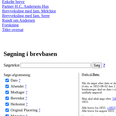
Enkelte breve
Partner H.C. Andersens Hus
Brevveksling med fam. Melchior
Brevveksling med fam. Serre
Rundt om Andersen
Forskning
Titler oversat
Søgning i brevbasen
Søgetekst
?
Søge-afgrænsning:
Hjælp til
Dato
:
Dato
?
Når du søger efter dato er
Afsender
?
(f.eks. er 1855-08-02 den 2
bindestreger skal en dato i c
Modtager
?
undlade søgeord.
Brevtekst
?
Man skal altså søge efter
"18
1855.
Herkomst
?
Alle breve fra 1855:
+1855
Original Placering
?
Alle breve fra august 1855:
Metatekst
?