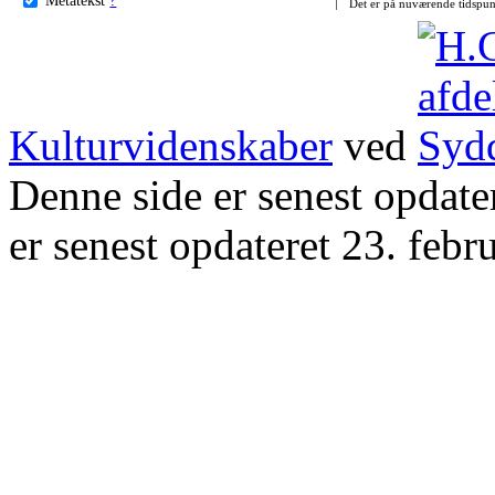
Det er på nuværende tidspun
Kulturvidenskaber
ved
Denne side er senest opdat
er senest opdateret 23. febr