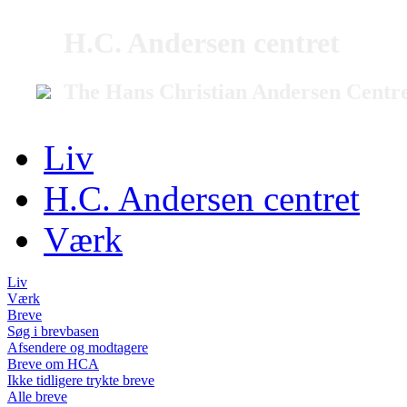
H.C. Andersen centret
The Hans Christian Andersen Centr
Liv
H.C. Andersen centret
Værk
Liv
Værk
Breve
Søg i brevbasen
Afsendere og modtagere
Breve om HCA
Ikke tidligere trykte breve
Alle breve