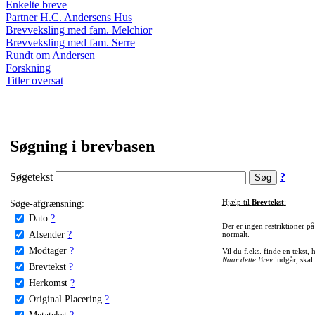
Enkelte breve
Partner H.C. Andersens Hus
Brevveksling med fam. Melchior
Brevveksling med fam. Serre
Rundt om Andersen
Forskning
Titler oversat
Søgning i brevbasen
Søgetekst
?
Søge-afgrænsning:
Hjælp til
Brevtekst
:
Dato
?
Der er ingen restriktioner p
Afsender
?
normalt.
Modtager
?
Vil du f.eks. finde en tekst,
Naar dette Brev
indgår, skal
Brevtekst
?
Herkomst
?
Original Placering
?
Metatekst
?