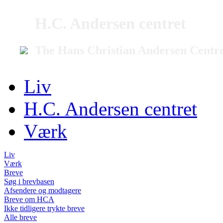
H.C. Andersen centret
The Hans Christian Andersen Centr
Liv
H.C. Andersen centret
Værk
Liv
Værk
Breve
Søg i brevbasen
Afsendere og modtagere
Breve om HCA
Ikke tidligere trykte breve
Alle breve