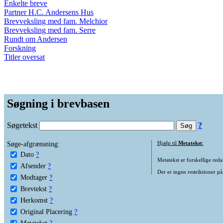
Enkelte breve
Partner H.C. Andersens Hus
Brevveksling med fam. Melchior
Brevveksling med fam. Serre
Rundt om Andersen
Forskning
Titler oversat
Søgning i brevbasen
Søgetekst
?
Søge-afgrænsning:
Hjælp til
Metatekst
:
Dato
?
Metatekst er forskellige reda
Afsender
?
Der er ingen restriktioner på
Modtager
?
Brevtekst
?
Herkomst
?
Original Placering
?
Metatekst
?