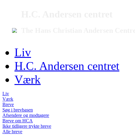
H.C. Andersen centret
The Hans Christian Andersen Centr
Liv
H.C. Andersen centret
Værk
Liv
Værk
Breve
Søg i brevbasen
Afsendere og modtagere
Breve om HCA
Ikke tidligere trykte breve
Alle breve