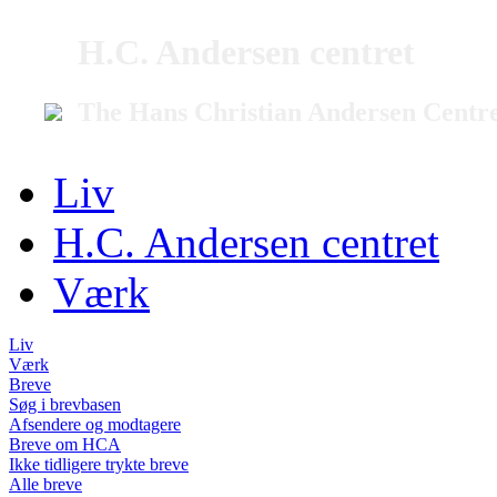
H.C. Andersen centret
The Hans Christian Andersen Centr
Liv
H.C. Andersen centret
Værk
Liv
Værk
Breve
Søg i brevbasen
Afsendere og modtagere
Breve om HCA
Ikke tidligere trykte breve
Alle breve