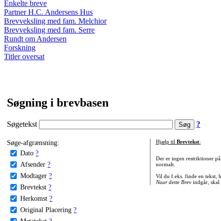
Enkelte breve
Partner H.C. Andersens Hus
Brevveksling med fam. Melchior
Brevveksling med fam. Serre
Rundt om Andersen
Forskning
Titler oversat
Søgning i brevbasen
Søgetekst
?
Søge-afgrænsning:
Hjælp til
Brevtekst
:
Dato
?
Der er ingen restriktioner p
Afsender
?
normalt.
Modtager
?
Vil du f.eks. finde en tekst,
Naar dette Brev
indgår, skal
Brevtekst
?
Herkomst
?
Original Placering
?
Metatekst
?