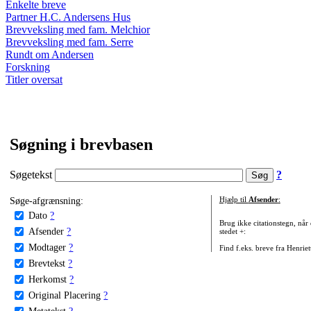
Enkelte breve
Partner H.C. Andersens Hus
Brevveksling med fam. Melchior
Brevveksling med fam. Serre
Rundt om Andersen
Forskning
Titler oversat
Søgning i brevbasen
Søgetekst
?
Søge-afgrænsning:
Hjælp til
Afsender
:
Dato
?
Brug ikke citationstegn, når
Afsender
?
stedet +:
Modtager
?
Find f.eks. breve fra Henrie
Brevtekst
?
Herkomst
?
Original Placering
?
Metatekst
?