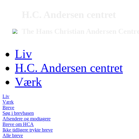
H.C. Andersen centret
The Hans Christian Andersen Centr
Liv
H.C. Andersen centret
Værk
Liv
Værk
Breve
Søg i brevbasen
Afsendere og modtagere
Breve om HCA
Ikke tidligere trykte breve
Alle breve