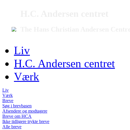
H.C. Andersen centret
The Hans Christian Andersen Centr
Liv
H.C. Andersen centret
Værk
Liv
Værk
Breve
Søg i brevbasen
Afsendere og modtagere
Breve om HCA
Ikke tidligere trykte breve
Alle breve