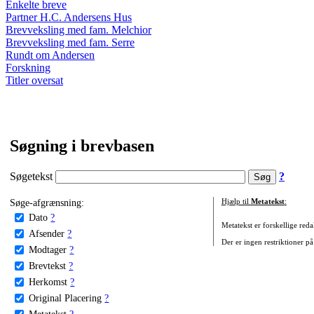
Enkelte breve
Partner H.C. Andersens Hus
Brevveksling med fam. Melchior
Brevveksling med fam. Serre
Rundt om Andersen
Forskning
Titler oversat
Søgning i brevbasen
Søgetekst
?
Søge-afgrænsning:
Hjælp til
Metatekst
:
Dato
?
Metatekst er forskellige reda
Afsender
?
Der er ingen restriktioner på
Modtager
?
Brevtekst
?
Herkomst
?
Original Placering
?
Metatekst
?