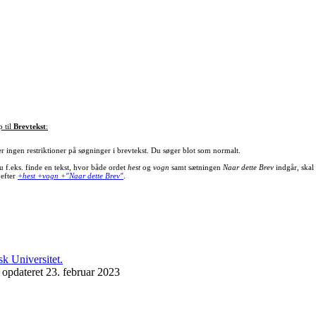
p til
Brevtekst
:
er ingen restriktioner på søgninger i brevtekst. Du søger blot som normalt.
u f.eks. finde en tekst, hvor både ordet
hest
og
vogn
samt sætningen
Naar dette Brev
indgår, skal
 efter
+hest +vogn +"Naar dette Brev"
.
 opdateret 23. februar 2023