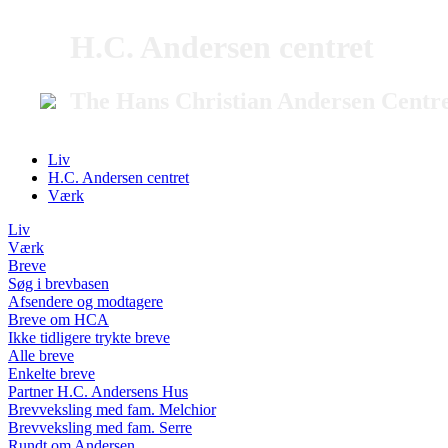
H.C. Andersen centret
The Hans Christian Andersen Centr
Liv
H.C. Andersen centret
Værk
Liv
Værk
Breve
Søg i brevbasen
Afsendere og modtagere
Breve om HCA
Ikke tidligere trykte breve
Alle breve
Enkelte breve
Partner H.C. Andersens Hus
Brevveksling med fam. Melchior
Brevveksling med fam. Serre
Rundt om Andersen