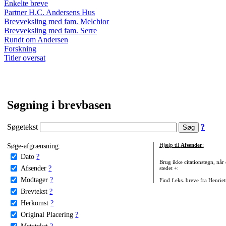
Enkelte breve
Partner H.C. Andersens Hus
Brevveksling med fam. Melchior
Brevveksling med fam. Serre
Rundt om Andersen
Forskning
Titler oversat
Søgning i brevbasen
Søgetekst
?
Søge-afgrænsning:
Hjælp til
Afsender
:
Dato
?
Brug ikke citationstegn, når
Afsender
?
stedet +:
Modtager
?
Find f.eks. breve fra Henrie
Brevtekst
?
Herkomst
?
Original Placering
?
Metatekst
?