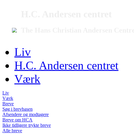
H.C. Andersen centret
The Hans Christian Andersen Centr
Liv
H.C. Andersen centret
Værk
Liv
Værk
Breve
Søg i brevbasen
Afsendere og modtagere
Breve om HCA
Ikke tidligere trykte breve
Alle breve