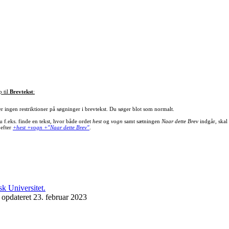
p til
Brevtekst
:
er ingen restriktioner på søgninger i brevtekst. Du søger blot som normalt.
u f.eks. finde en tekst, hvor både ordet
hest
og
vogn
samt sætningen
Naar dette Brev
indgår, skal
 efter
+hest +vogn +"Naar dette Brev"
.
 opdateret 23. februar 2023