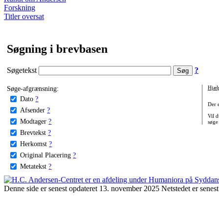
Forskning
Titler oversat
Søgning i brevbasen
Søgetekst
?
Søge-afgrænsning:
Hjæl
Dato
?
Der 
Afsender
?
Vil d
Modtager
?
søge
Brevtekst
?
Herkomst
?
Original Placering
?
Metatekst
?
Denne side er senest opdateret 13. november 2025 Netstedet er senest