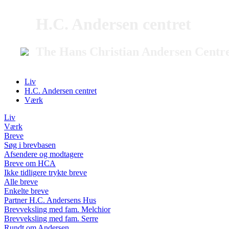
H.C. Andersen centret
The Hans Christian Andersen Centr
Liv
H.C. Andersen centret
Værk
Liv
Værk
Breve
Søg i brevbasen
Afsendere og modtagere
Breve om HCA
Ikke tidligere trykte breve
Alle breve
Enkelte breve
Partner H.C. Andersens Hus
Brevveksling med fam. Melchior
Brevveksling med fam. Serre
Rundt om Andersen