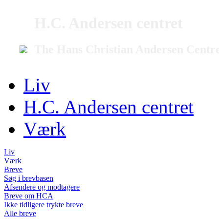
H.C. Andersen centret
The Hans Christian Andersen Centr
Liv
H.C. Andersen centret
Værk
Liv
Værk
Breve
Søg i brevbasen
Afsendere og modtagere
Breve om HCA
Ikke tidligere trykte breve
Alle breve