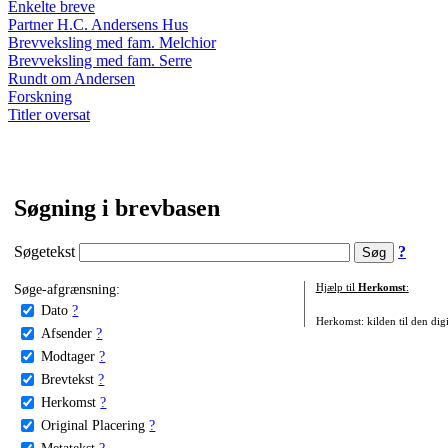
Enkelte breve
Partner H.C. Andersens Hus
Brevveksling med fam. Melchior
Brevveksling med fam. Serre
Rundt om Andersen
Forskning
Titler oversat
Søgning i brevbasen
Søgetekst
?
Søge-afgrænsning:
Hjælp til
Herkomst
:
Dato
?
Herkomst: kilden til den digi
Afsender
?
Modtager
?
Brevtekst
?
Herkomst
?
Original Placering
?
Metatekst
?