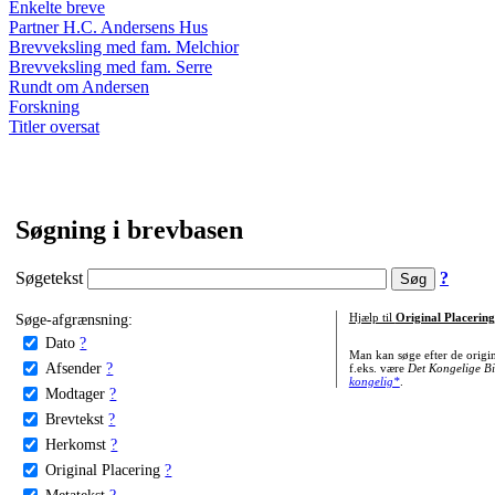
Enkelte breve
Partner H.C. Andersens Hus
Brevveksling med fam. Melchior
Brevveksling med fam. Serre
Rundt om Andersen
Forskning
Titler oversat
Søgning i brevbasen
Søgetekst
?
Søge-afgrænsning:
Hjælp til
Original Placering
Dato
?
Man kan søge efter de origi
Afsender
?
f.eks. være
Det Kongelige Bi
kongelig*
.
Modtager
?
Brevtekst
?
Herkomst
?
Original Placering
?
Metatekst
?