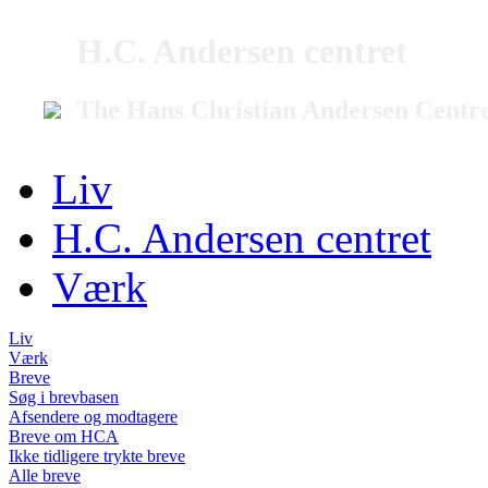
H.C. Andersen centret
The Hans Christian Andersen Centr
Liv
H.C. Andersen centret
Værk
Liv
Værk
Breve
Søg i brevbasen
Afsendere og modtagere
Breve om HCA
Ikke tidligere trykte breve
Alle breve