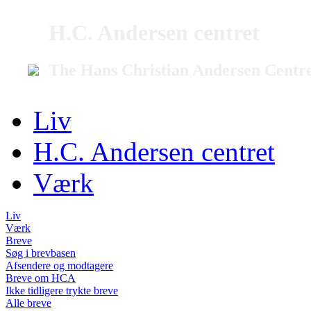
H.C. Andersen centret
The Hans Christian Andersen Centr
Liv
H.C. Andersen centret
Værk
Liv
Værk
Breve
Søg i brevbasen
Afsendere og modtagere
Breve om HCA
Ikke tidligere trykte breve
Alle breve