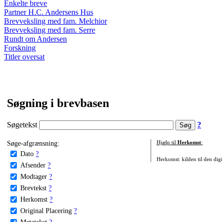
Enkelte breve
Partner H.C. Andersens Hus
Brevveksling med fam. Melchior
Brevveksling med fam. Serre
Rundt om Andersen
Forskning
Titler oversat
Søgning i brevbasen
Søgetekst
?
Søge-afgrænsning:
Hjælp til
Herkomst
:
Dato
?
Herkomst: kilden til den digi
Afsender
?
Modtager
?
Brevtekst
?
Herkomst
?
Original Placering
?
Metatekst
?