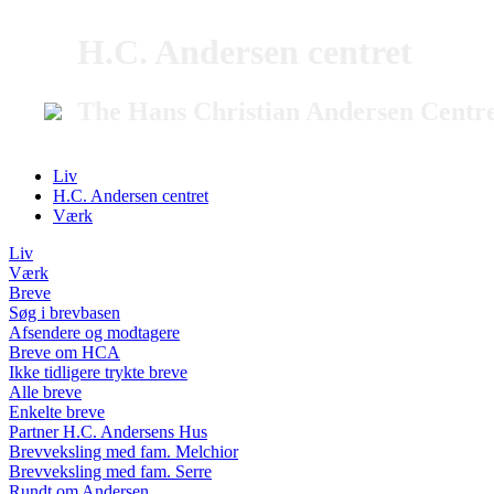
H.C. Andersen centret
The Hans Christian Andersen Centr
Liv
H.C. Andersen centret
Værk
Liv
Værk
Breve
Søg i brevbasen
Afsendere og modtagere
Breve om HCA
Ikke tidligere trykte breve
Alle breve
Enkelte breve
Partner H.C. Andersens Hus
Brevveksling med fam. Melchior
Brevveksling med fam. Serre
Rundt om Andersen