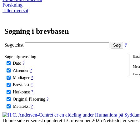
Forskning
Titler oversat
Søgning i brevbasen
Søgetekst
?
Søge-afgrænsning:
Hjæl
Dato
?
Metat
Afsender
?
Der e
Modtager
?
Brevtekst
?
Herkomst
?
Original Placering
?
Metatekst
?
Denne side er senest opdateret 13. november 2025 Netstedet er senest