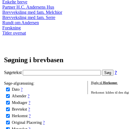
Enkelte breve
Partner H.C. Andersens Hus
Brevveksling med fam. Melchior
Brevveksling med fam. Serre
Rundt om Andersen
Forskning
Titler oversat
Søgning i brevbasen
Søgetekst
?
Søge-afgrænsning:
Hjælp til
Herkomst
:
Dato
?
Herkomst: kilden til den digi
Afsender
?
Modtager
?
Brevtekst
?
Herkomst
?
Original Placering
?
Metatekst
?