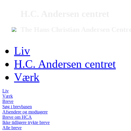
H.C. Andersen centret
The Hans Christian Andersen Centr
Liv
H.C. Andersen centret
Værk
Liv
Værk
Breve
Søg i brevbasen
Afsendere og modtagere
Breve om HCA
Ikke tidligere trykte breve
Alle breve