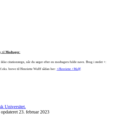
p til
Modtager
:
ikke citationstegn, når du søger efter en modtagers fulde navn. Brug i stedet +:
f.eks. breve til Henriette Wulff sådan her:
+Henriette +Wulff
.
 opdateret 23. februar 2023