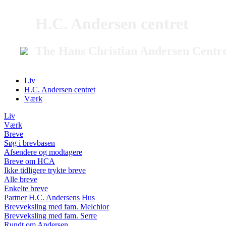
H.C. Andersen centret
The Hans Christian Andersen Centr
Liv
H.C. Andersen centret
Værk
Liv
Værk
Breve
Søg i brevbasen
Afsendere og modtagere
Breve om HCA
Ikke tidligere trykte breve
Alle breve
Enkelte breve
Partner H.C. Andersens Hus
Brevveksling med fam. Melchior
Brevveksling med fam. Serre
Rundt om Andersen