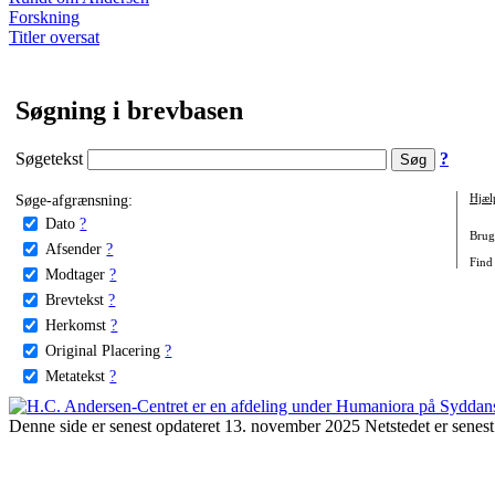
Forskning
Titler oversat
Søgning i brevbasen
Søgetekst
?
Søge-afgrænsning:
Hjæl
Dato
?
Brug 
Afsender
?
Find 
Modtager
?
Brevtekst
?
Herkomst
?
Original Placering
?
Metatekst
?
Denne side er senest opdateret 13. november 2025 Netstedet er senest