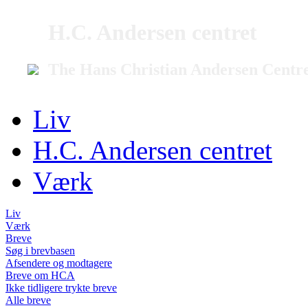
H.C. Andersen centret
The Hans Christian Andersen Centr
Liv
H.C. Andersen centret
Værk
Liv
Værk
Breve
Søg i brevbasen
Afsendere og modtagere
Breve om HCA
Ikke tidligere trykte breve
Alle breve