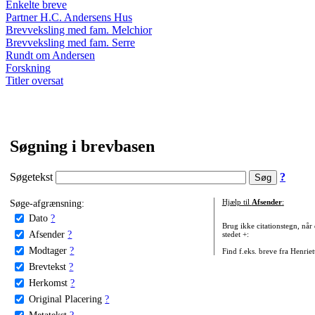
Enkelte breve
Partner H.C. Andersens Hus
Brevveksling med fam. Melchior
Brevveksling med fam. Serre
Rundt om Andersen
Forskning
Titler oversat
Søgning i brevbasen
Søgetekst
?
Søge-afgrænsning:
Hjælp til
Afsender
:
Dato
?
Brug ikke citationstegn, når
Afsender
?
stedet +:
Modtager
?
Find f.eks. breve fra Henrie
Brevtekst
?
Herkomst
?
Original Placering
?
Metatekst
?