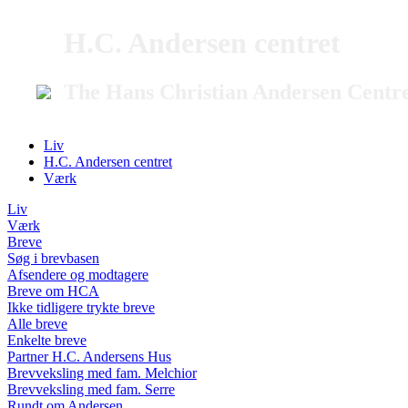
H.C. Andersen centret
The Hans Christian Andersen Centr
Liv
H.C. Andersen centret
Værk
Liv
Værk
Breve
Søg i brevbasen
Afsendere og modtagere
Breve om HCA
Ikke tidligere trykte breve
Alle breve
Enkelte breve
Partner H.C. Andersens Hus
Brevveksling med fam. Melchior
Brevveksling med fam. Serre
Rundt om Andersen