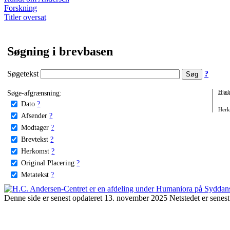
Forskning
Titler oversat
Søgning i brevbasen
Søgetekst
?
Søge-afgrænsning:
Hjæl
Dato
?
Herko
Afsender
?
Modtager
?
Brevtekst
?
Herkomst
?
Original Placering
?
Metatekst
?
Denne side er senest opdateret 13. november 2025 Netstedet er senest