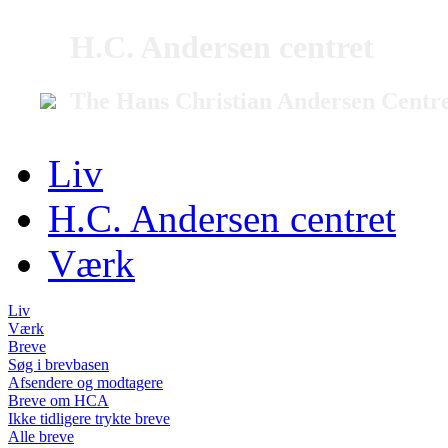
H.C. Andersen centret
The Hans Christian Andersen Centr
Liv
H.C. Andersen centret
Værk
Liv
Værk
Breve
Søg i brevbasen
Afsendere og modtagere
Breve om HCA
Ikke tidligere trykte breve
Alle breve