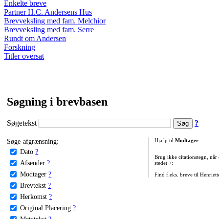
Enkelte breve
Partner H.C. Andersens Hus
Brevveksling med fam. Melchior
Brevveksling med fam. Serre
Rundt om Andersen
Forskning
Titler oversat
Søgning i brevbasen
Søgetekst
?
Søge-afgrænsning:
Hjælp til
Modtager
:
Dato
?
Brug ikke citationstegn, når
Afsender
?
stedet +:
Modtager
?
Find f.eks. breve til Henriet
Brevtekst
?
Herkomst
?
Original Placering
?
Metatekst
?