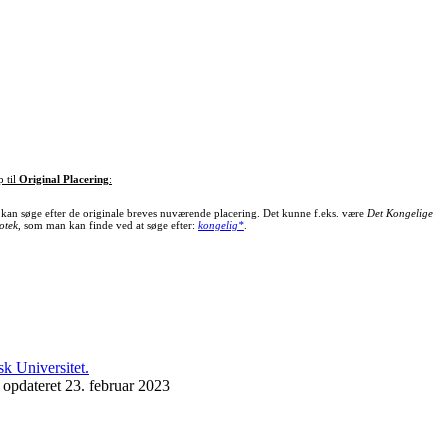
p til
Original Placering
:
kan søge efter de originale breves nuværende placering. Det kunne f.eks. være
Det Kongelige
otek
, som man kan finde ved at søge efter:
kongelig*
.
 opdateret 23. februar 2023