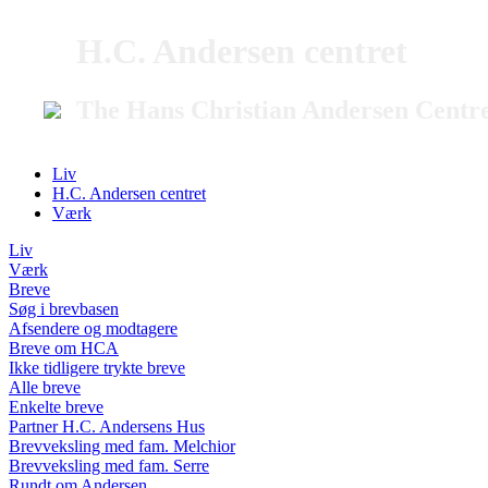
H.C. Andersen centret
The Hans Christian Andersen Centr
Liv
H.C. Andersen centret
Værk
Liv
Værk
Breve
Søg i brevbasen
Afsendere og modtagere
Breve om HCA
Ikke tidligere trykte breve
Alle breve
Enkelte breve
Partner H.C. Andersens Hus
Brevveksling med fam. Melchior
Brevveksling med fam. Serre
Rundt om Andersen