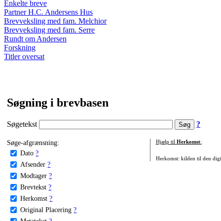
Enkelte breve
Partner H.C. Andersens Hus
Brevveksling med fam. Melchior
Brevveksling med fam. Serre
Rundt om Andersen
Forskning
Titler oversat
Søgning i brevbasen
Søgetekst
?
Søge-afgrænsning:
Hjælp til
Herkomst
:
Dato
?
Herkomst: kilden til den digi
Afsender
?
Modtager
?
Brevtekst
?
Herkomst
?
Original Placering
?
Metatekst
?