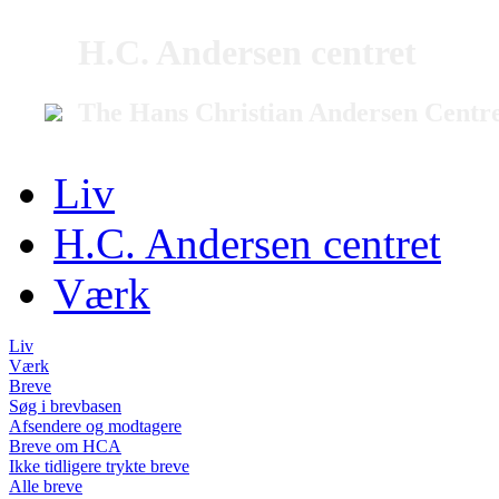
H.C. Andersen centret
The Hans Christian Andersen Centr
Liv
H.C. Andersen centret
Værk
Liv
Værk
Breve
Søg i brevbasen
Afsendere og modtagere
Breve om HCA
Ikke tidligere trykte breve
Alle breve