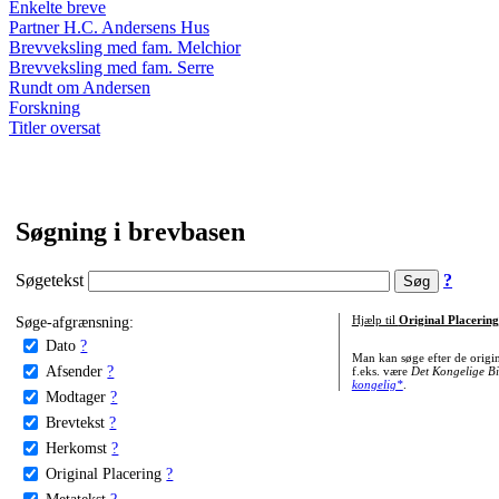
Enkelte breve
Partner H.C. Andersens Hus
Brevveksling med fam. Melchior
Brevveksling med fam. Serre
Rundt om Andersen
Forskning
Titler oversat
Søgning i brevbasen
Søgetekst
?
Søge-afgrænsning:
Hjælp til
Original Placering
Dato
?
Man kan søge efter de origi
Afsender
?
f.eks. være
Det Kongelige Bi
kongelig*
.
Modtager
?
Brevtekst
?
Herkomst
?
Original Placering
?
Metatekst
?