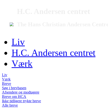
H.C. Andersen centret
The Hans Christian Andersen Centr
Liv
H.C. Andersen centret
Værk
Liv
Værk
Breve
Søg i brevbasen
Afsendere og modtagere
Breve om HCA
Ikke tidligere trykte breve
Alle breve