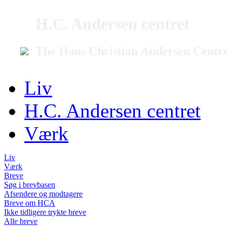
H.C. Andersen centret
The Hans Christian Andersen Centr
Liv
H.C. Andersen centret
Værk
Liv
Værk
Breve
Søg i brevbasen
Afsendere og modtagere
Breve om HCA
Ikke tidligere trykte breve
Alle breve