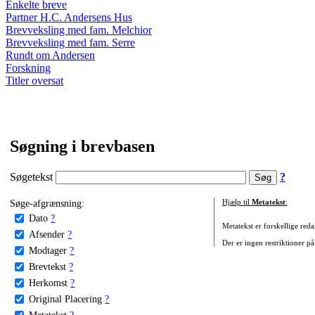
Enkelte breve
Partner H.C. Andersens Hus
Brevveksling med fam. Melchior
Brevveksling med fam. Serre
Rundt om Andersen
Forskning
Titler oversat
Søgning i brevbasen
Søgetekst
?
Søge-afgrænsning:
Hjælp til
Metatekst
:
Dato
?
Metatekst er forskellige reda
Afsender
?
Der er ingen restriktioner på
Modtager
?
Brevtekst
?
Herkomst
?
Original Placering
?
Metatekst
?