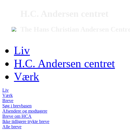
H.C. Andersen centret
The Hans Christian Andersen Centr
Liv
H.C. Andersen centret
Værk
Liv
Værk
Breve
Søg i brevbasen
Afsendere og modtagere
Breve om HCA
Ikke tidligere trykte breve
Alle breve