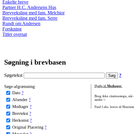
Enkelte breve
Partner H.C. Andersens Hus
Brevveksling med fam. Melchior
Brevveksling med fam. Serre
Rundt om Andersen
Forskning
Titler oversat
Søgning i brevbasen
Søgetekst
?
Søge-afgrænsning:
Hjælp til
Modtager
:
Dato
?
Brug ikke citationstegn, når
Afsender
?
stedet +:
Modtager
?
Find f.eks. breve til Henriet
Brevtekst
?
Herkomst
?
Original Placering
?
Metatekst
?