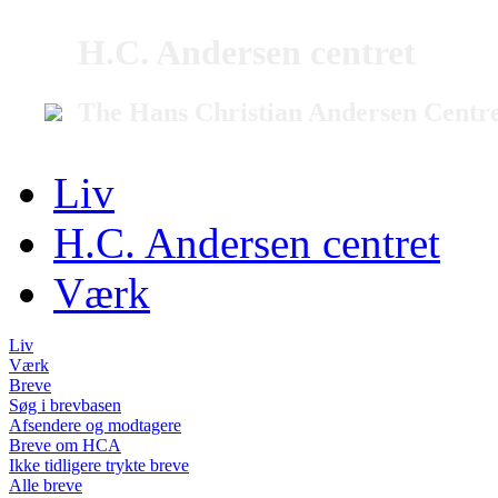
H.C. Andersen centret
The Hans Christian Andersen Centr
Liv
H.C. Andersen centret
Værk
Liv
Værk
Breve
Søg i brevbasen
Afsendere og modtagere
Breve om HCA
Ikke tidligere trykte breve
Alle breve