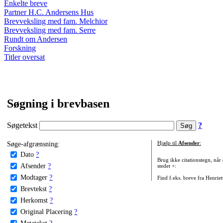
Enkelte breve
Partner H.C. Andersens Hus
Brevveksling med fam. Melchior
Brevveksling med fam. Serre
Rundt om Andersen
Forskning
Titler oversat
Søgning i brevbasen
Søgetekst
?
Søge-afgrænsning:
Hjælp til
Afsender
:
Dato
?
Brug ikke citationstegn, når
Afsender
?
stedet +:
Modtager
?
Find f.eks. breve fra Henrie
Brevtekst
?
Herkomst
?
Original Placering
?
Metatekst
?