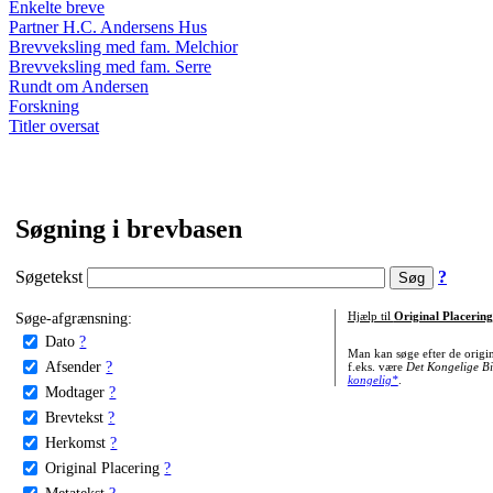
Enkelte breve
Partner H.C. Andersens Hus
Brevveksling med fam. Melchior
Brevveksling med fam. Serre
Rundt om Andersen
Forskning
Titler oversat
Søgning i brevbasen
Søgetekst
?
Søge-afgrænsning:
Hjælp til
Original Placering
Dato
?
Man kan søge efter de origi
Afsender
?
f.eks. være
Det Kongelige Bi
kongelig*
.
Modtager
?
Brevtekst
?
Herkomst
?
Original Placering
?
Metatekst
?