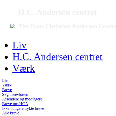
H.C. Andersen centret
The Hans Christian Andersen Centr
Liv
H.C. Andersen centret
Værk
Liv
Værk
Breve
Søg i brevbasen
Afsendere og modtagere
Breve om HCA
Ikke tidligere trykte breve
Alle breve