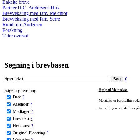
Enkelte breve
Partner H.C. Andersens Hus
Brevveksling med fam. Melchior
Brevveksling med fam. Serre
Rundt om Andersen
Forskning
Titler oversat
Søgning i brevbasen
Søgetekst
?
Søge-afgrænsning:
Hjælp til
Metatekst
:
Dato
?
Metatekst er forskellige reda
Afsender
?
Der er ingen restriktioner på
Modtager
?
Brevtekst
?
Herkomst
?
Original Placering
?
Metatekst
?