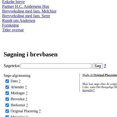
Enkelte breve
Partner H.C. Andersens Hus
Brevveksling med fam. Melchior
Brevveksling med fam. Serre
Rundt om Andersen
Forskning
Titler oversat
Søgning i brevbasen
Søgetekst
?
Søge-afgrænsning:
Hjælp til
Original Placering
Dato
?
Man kan søge efter de origi
Afsender
?
f.eks. være
Det Kongelige Bi
kongelig*
.
Modtager
?
Brevtekst
?
Herkomst
?
Original Placering
?
Metatekst
?