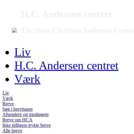
H.C. Andersen centret
The Hans Christian Andersen Centr
Liv
H.C. Andersen centret
Værk
Liv
Værk
Breve
Søg i brevbasen
Afsendere og modtagere
Breve om HCA
Ikke tidligere trykte breve
Alle breve