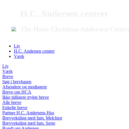
H.C. Andersen centret
The Hans Christian Andersen Centr
Liv
H.C. Andersen centret
Værk
Liv
Værk
Breve
Søg i brevbasen
Afsendere og modtagere
Breve om HCA
Ikke tidligere trykte breve
Alle breve
Enkelte breve
Partner H.C. Andersens Hus
Brevveksling med fam. Melchior
Brevveksling med fam. Serre
Rundt om Andersen