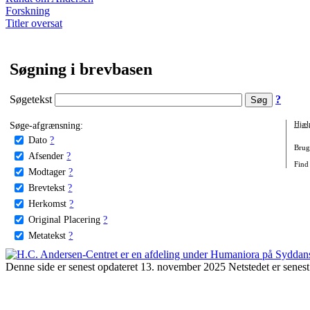
Forskning
Titler oversat
Søgning i brevbasen
Søgetekst
?
Søge-afgrænsning:
Hjæl
Dato
?
Brug 
Afsender
?
Find 
Modtager
?
Brevtekst
?
Herkomst
?
Original Placering
?
Metatekst
?
Denne side er senest opdateret 13. november 2025 Netstedet er senest