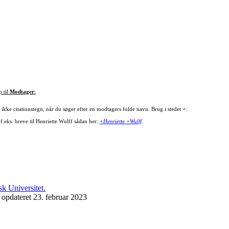
p til
Modtager
:
ikke citationstegn, når du søger efter en modtagers fulde navn. Brug i stedet +:
f.eks. breve til Henriette Wulff sådan her:
+Henriette +Wulff
.
 opdateret 23. februar 2023