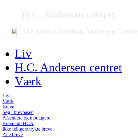
H.C. Andersen centret
The Hans Christian Andersen Centr
Liv
H.C. Andersen centret
Værk
Liv
Værk
Breve
Søg i brevbasen
Afsendere og modtagere
Breve om HCA
Ikke tidligere trykte breve
Alle breve