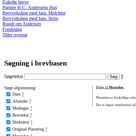
Enkelte breve
Partner H.C. Andersens Hus
Brevveksling med fam. Melchior
Brevveksling med fam. Serre
Rundt om Andersen
Forskning
Titler oversat
Søgning i brevbasen
Søgetekst
?
Søge-afgrænsning:
Hjælp til
Metatekst
:
Dato
?
Metatekst er forskellige reda
Afsender
?
Der er ingen restriktioner på
Modtager
?
Brevtekst
?
Herkomst
?
Original Placering
?
Metatekst
?