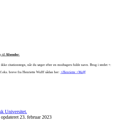
p til
Afsender
:
ikke citationstegn, når du søger efter en modtagers fulde navn. Brug i stedet +:
 f.eks. breve fra Henriette Wulff sådan her:
+Henriette +Wulff
.
 opdateret 23. februar 2023