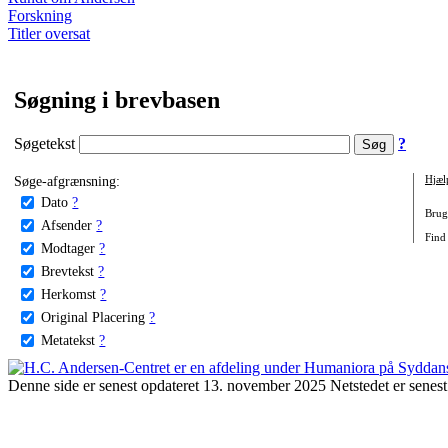
Forskning
Titler oversat
Søgning i brevbasen
Søgetekst
?
Søge-afgrænsning:
Hjæl
Dato
?
Brug 
Afsender
?
Find
Modtager
?
Brevtekst
?
Herkomst
?
Original Placering
?
Metatekst
?
Denne side er senest opdateret 13. november 2025 Netstedet er senest