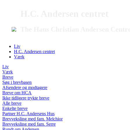
H.C. Andersen centret
The Hans Christian Andersen Centr
Liv
H.C. Andersen centret
Værk
Liv
Værk
Breve
Søg i brevbasen
Afsendere og modtagere
Breve om HCA
Ikke tidligere trykte breve
Alle breve
Enkelte breve
Partner H.C. Andersens Hus
Brevveksling med fam. Melchior
Brevveksling med fam. Serre
Rundt om Andersen