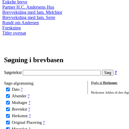
Enkelte breve
Partner H.C. Andersens Hus
Brevveksling med fam. Melchior
Brevveksling med fam. Serre
Rundt om Andersen
Forskning
Titler oversat
Søgning i brevbasen
Søgetekst
?
Søge-afgrænsning:
Hjælp til
Herkomst
:
Dato
?
Herkomst: kilden til den digi
Afsender
?
Modtager
?
Brevtekst
?
Herkomst
?
Original Placering
?
Metatekst
?