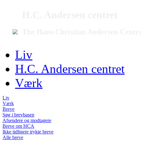
H.C. Andersen centret
The Hans Christian Andersen Centr
Liv
H.C. Andersen centret
Værk
Liv
Værk
Breve
Søg i brevbasen
Afsendere og modtagere
Breve om HCA
Ikke tidligere trykte breve
Alle breve